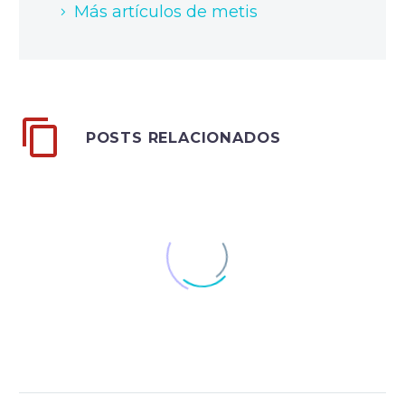
Más artículos de metis
POSTS RELACIONADOS
Post With Gallery
Slider (Demo)
Lorem Ipsum.