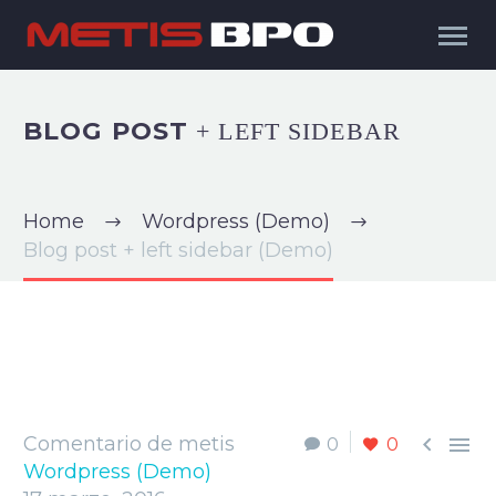
BLOG POST
+ LEFT SIDEBAR
Home
Wordpress (Demo)
Blog post + left sidebar (Demo)


Comentario de metis
0
0
Wordpress (Demo)