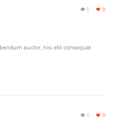
0
0
bibendum auctor, nisi elit consequat
0
0