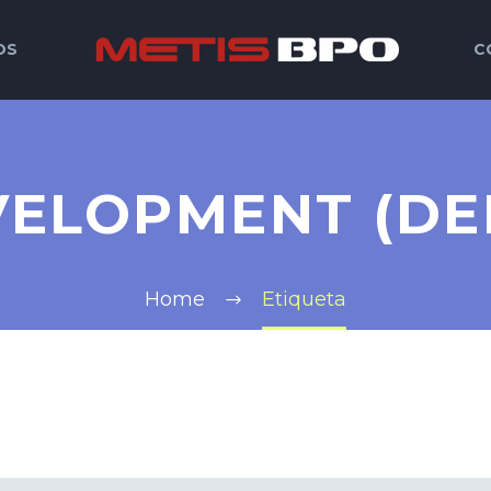
OS
C
VELOPMENT (DE
Home
Etiqueta