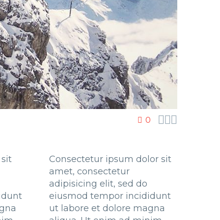



0
sit
Consectetur ipsum dolor sit
amet, consectetur
adipisicing elit, sed do
idunt
eiusmod tempor incididunt
agna
ut labore et dolore magna