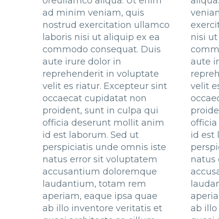
oreullamco aliqua. Ut enim
aliqua
ad minim veniam, quis
veniam
nostrud exercitation ullamco
exerci
laboris nisi ut aliquip ex ea
nisi u
commodo consequat. Duis
commo
aute irure dolor in
aute i
reprehenderit in voluptate
repreh
velit es riatur. Excepteur sint
velit e
occaecat cupidatat non
occae
proident, sunt in culpa qui
proide
officia deserunt mollit anim
offici
id est laborum. Sed ut
id est
perspiciatis unde omnis iste
perspi
natus error sit voluptatem
natus 
accusantium doloremque
accus
laudantium, totam rem
lauda
aperiam, eaque ipsa quae
aperi
ab illo inventore veritatis et
ab illo