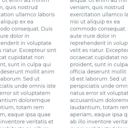
. Ut enim ad minim
aliqua. Ut enim ad mi
, quis nostrud
veniam, quis nostrud
tation ullamco laboris
exercitation ullamco l
t aliquip ex ea
nisi ut aliquip ex ea
do consequat. Duis
commodo consequat. 
rure dolor in
aute irure dolor in
enderit in voluptate
reprehenderit in volup
s riatur. Excepteur sint
velit es riatur. Excepte
cat cupidatat non
occaecat cupidatat n
nt, sunt in culpa qui
proident, sunt in culpa
a deserunt mollit anim
officia deserunt molli
 laborum. Sed ut
id est laborum. Sed ut
ciatis unde omnis iste
perspiciatis unde omni
error sit voluptatem
natus error sit volupt
antium doloremque
accusantium dolorem
ntium, totam rem
laudantium, totam re
am, eaque ipsa quae
aperiam, eaque ipsa 
 inventore veritatis et
ab illo inventore verita