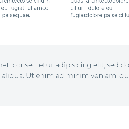
architecto se cillum
quasi architectodolore
 eu fugiat ullamco
cillum dolore eu
s pa sequae.
fugiatdolore pa se cill
et, consectetur adipisicing elit, sed 
 aliqua. Ut enim ad minim veniam, qui