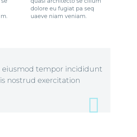
 se
quasi architecto se cillum
dolore eu fugiat pa seq
um.
uaeve niam veniam.
do eiusmod tempor incididunt
s nostrud exercitation