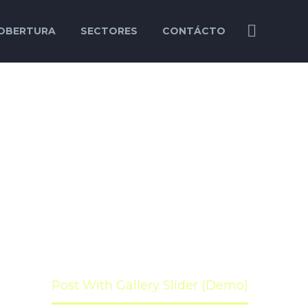
OBERTURA
SECTORES
CONTÁCTO
LERY SLIDER
el velit auctor aliquet. Aenean
 nisi elit consequat ipsum, nec
sagittis sem nibh id elit
mo)
Post With Gallery Slider (Demo)