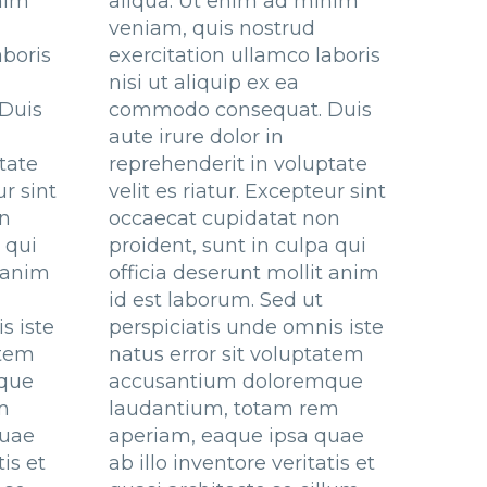
nim
aliqua. Ut enim ad minim
veniam, quis nostrud
aboris
exercitation ullamco laboris
nisi ut aliquip ex ea
Duis
commodo consequat. Duis
aute irure dolor in
tate
reprehenderit in voluptate
ur sint
velit es riatur. Excepteur sint
on
occaecat cupidatat non
 qui
proident, sunt in culpa qui
t anim
officia deserunt mollit anim
id est laborum. Sed ut
s iste
perspiciatis unde omnis iste
atem
natus error sit voluptatem
que
accusantium doloremque
m
laudantium, totam rem
quae
aperiam, eaque ipsa quae
tis et
ab illo inventore veritatis et