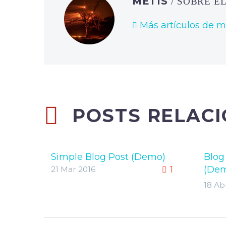
METIS
/ SOBRE E
Más artículos de m
POSTS RELAC
Simple Blog Post (Demo)
Blog 
1
(De
21 Mar 2016
Lore
18 Ab
gravi
auct
solli