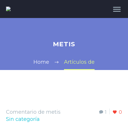
METIS
Home
Artículos de
Comentario de metis
1
0
Sin categoría