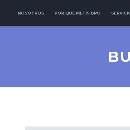
NOSOTROS
POR QUÉ METIS BPO
SERVICI
BU