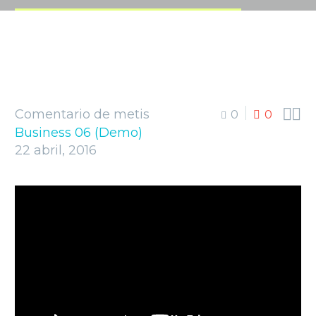


Comentario de metis
0
0
Business 06 (Demo)
22 abril, 2016