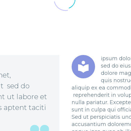
ipsum dolor


sed do eius
dolore mag
met,
quis nostru
it sed do
aliquip ex ea commodo
reprehenderit in volup
 ut labore et
nulla pariatur. Except
 aptent taciti
sunt in culpa qui offic
Sed ut perspiciatis un
accusantium doloremq