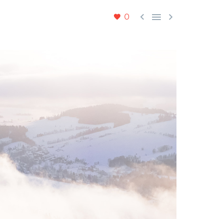



0