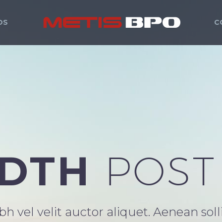
OS
C
IDTH
POST
h vel velit auctor aliquet. Aenean so