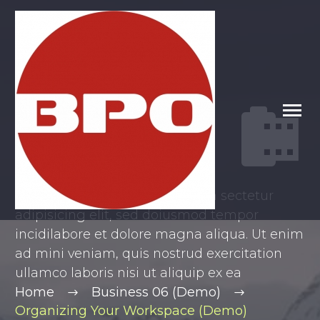
POST WITH
VIDEO


LIGHTBOX
Lorem ipsum dolor sit ametcon sectetur
adipisicing elit, sed doiusmod tempor
incidilabore et dolore magna aliqua. Ut enim
ad mini veniam, quis nostrud exercitation
ullamco laboris nisi ut aliquip ex ea
Home
Business 06 (Demo)
Organizing Your Workspace (Demo)