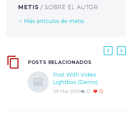
METIS
/ SOBRE EL AUTOR
Más artículos de metis
POSTS RELACIONADOS
Post With Video
Lightbox (Demo)
Lorem Ipsum.
0
0
29 Mar 2016
Proin gravida nibh
vel velit auctor
aliquet. Aenean
sollicitudin, lorem
quis bibendum