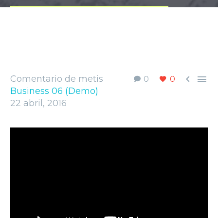


Comentario de metis
0
0
Business 06 (Demo)
22 abril, 2016