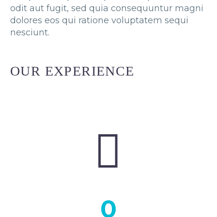
odit aut fugit, sed quia consequuntur magni
dolores eos qui ratione voluptatem sequi
nesciunt.
OUR EXPERIENCE


0