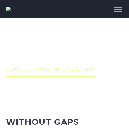


PORTFOLIO
PACKERY HIGLIGHTS
Home
portfolio packery higlights (Demo)
WITHOUT GAPS