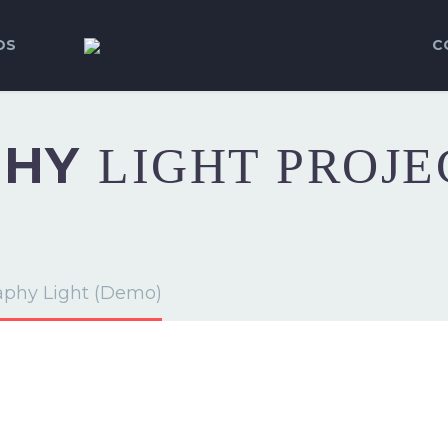
OS
C
PHY
LIGHT PROJE
aphy Light (Demo)