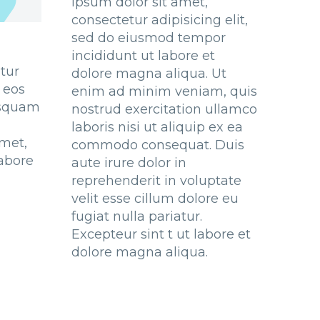
ipsum dolor sit amet,
consectetur adipisicing elit,
sed do eiusmod tempor
incididunt ut labore et
tur
dolore magna aliqua. Ut
 eos
enim ad minim veniam, quis
isquam
nostrud exercitation ullamco
laboris nisi ut aliquip ex ea
amet,
commodo consequat. Duis
abore
aute irure dolor in
reprehenderit in voluptate
velit esse cillum dolore eu
fugiat nulla pariatur.
Excepteur sint t ut labore et
dolore magna aliqua.