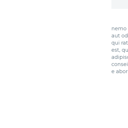
nemo 
aut od
qui ra
est, q
adipis
conse
e abor