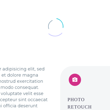
adipisicing elit, sed
e et dolore magna


nostrud exercitation
commodo consequat.
 voluptate velit esse
Excepteur sint occaecat
PHOTO
i officia deserunt
RETOUCH