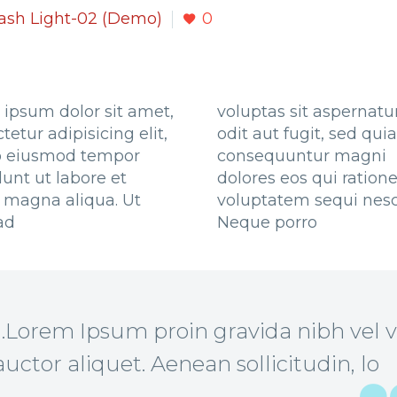
ash Light-02 (Demo)
0
ipsum dolor sit amet,
voluptas sit aspernatu
tetur adipisicing elit,
odit aut fugit, sed quia
o eiusmod tempor
consequuntur magni
dunt ut labore et
dolores eos qui ration
 magna aliqua. Ut
voluptatem sequi nesc
ad
Neque porro
…Lorem Ipsum proin gravida nibh vel v
auctor aliquet. Aenean sollicitudin, lo