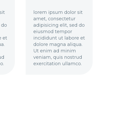
sit
lorem ipsum dolor sit
amet, consectetur
d do
adipisicing elit, sed do
eiusmod tempor
e et
incididunt ut labore et
a.
dolore magna aliqua.
Ut enim ad minim
ud
veniam, quis nostrud
o.
exercitation ullamco.