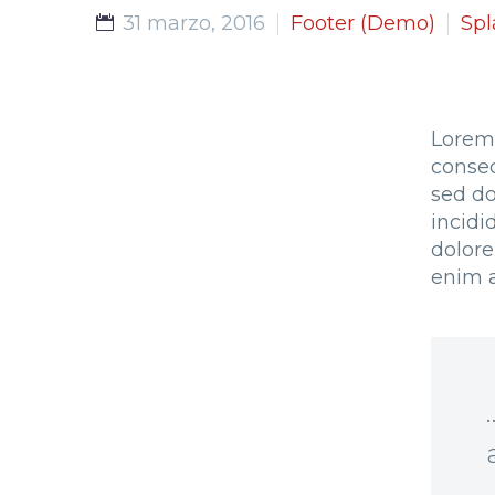
31 marzo, 2016
Footer (Demo)
Spl
Lorem 
consec
sed d
incidi
dolore
enim 