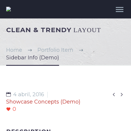
CLEAN & TRENDY
LAYOUT
Home
Portfolio Item
Sidebar Info (Demo)


4 abril, 2016
Showcase Concepts (Demo)
0