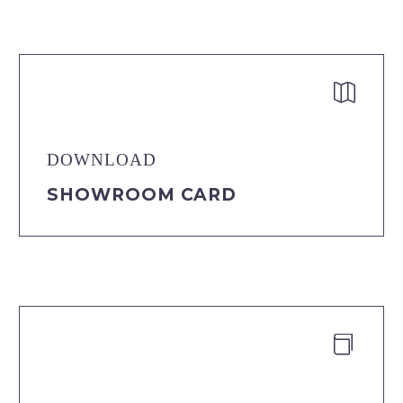


DOWNLOAD
SHOWROOM CARD

