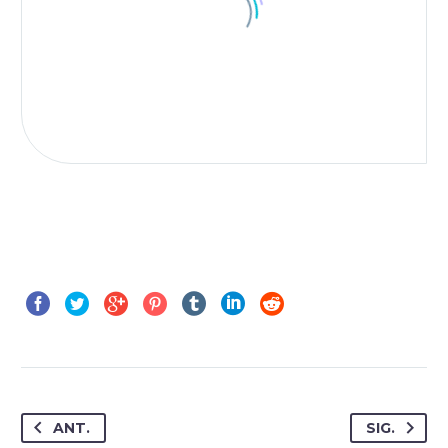
JACK BEAR
Marketing Manager
Lorem ipsum dolor sit amet,
consectetur adipisicing elit,
sed do eiusmod tempor
ANT.
SIG.
incididunt ut labore et