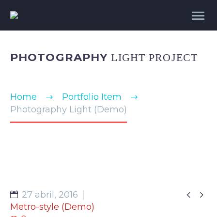
PHOTOGRAPHY
LIGHT PROJECT
Home
Portfolio Item
Photography Light (Demo)


27 abril, 2016
Metro-style (Demo)