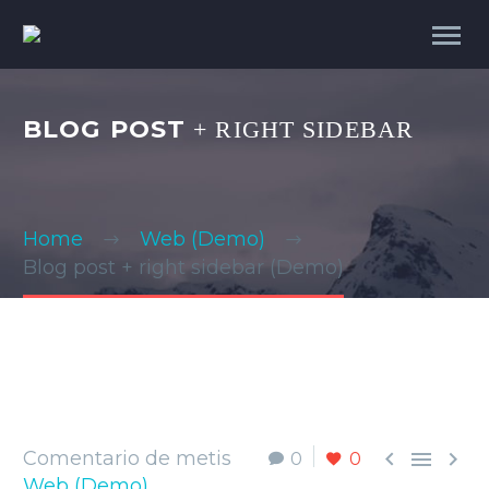
BLOG POST
+ RIGHT SIDEBAR
Home
Web (Demo)
Blog post + right sidebar (Demo)



Comentario de metis
0
0
Web (Demo)