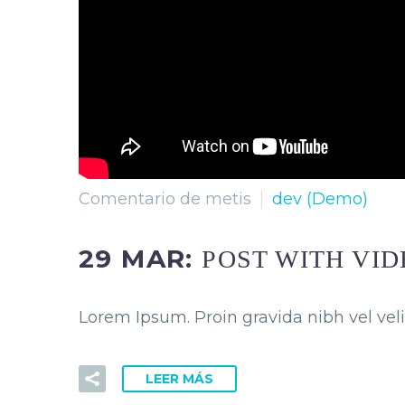
Comentario de metis
dev (Demo)
29 MAR:
POST WITH VI
Lorem Ipsum. Proin gravida nibh vel veli
LEER MÁS