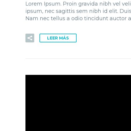
Lorem Ipsum. Proin gravida nibh vel veli
ipsum, nec sagittis sem nibh id elit. Du
Nam nec tellus a odio tincidunt auctor a
LEER MÁS