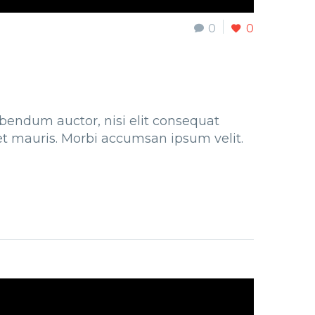
0
0
bibendum auctor, nisi elit consequat
met mauris. Morbi accumsan ipsum velit.