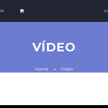
OS
C
VÍDEO
Home
Vídeo