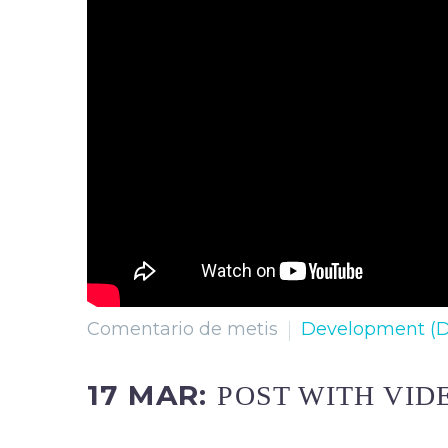
Comentario de metis
Development (
17 MAR:
POST WITH VID