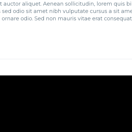
t auctor aliquet. Aenean sollicitudin, lorem quis 
is sed odio sit amet nibh vulputate cursus a sit a
 ornare odio. Sed non mauris vitae erat consequat a