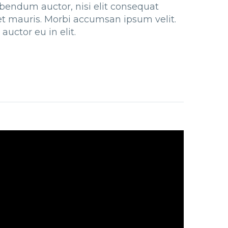
bibendum auctor, nisi elit consequat
met mauris. Morbi accumsan ipsum velit.
uctor eu in elit.