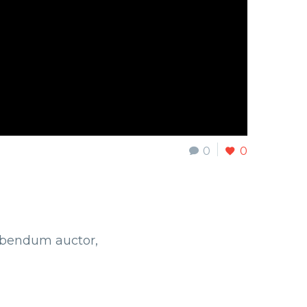
0
0
bibendum auctor,