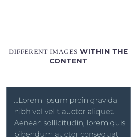
WITHIN THE
DIFFERENT IMAGES
CONTENT
…Lorem Ipsum proin gravida
nibh vel velit auctor aliquet.
Aenean sollicitudin, lorem quis
bibendum auctor consequat