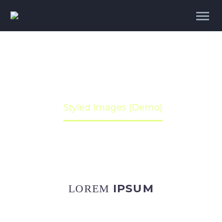
STYLED IMAGES (DEMO)
Home
Styled Images (Demo)
IPSUM
LOREM