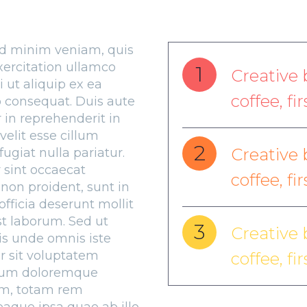
d minim veniam, quis
xercitation ullamco
1
Creative 
si ut aliquip ex ea
coffee, fi
consequat. Duis aute
r in reprehenderit in
velit esse cillum
2
Creative 
fugiat nulla pariatur.
 sint occaecat
coffee, fi
non proident, sunt in
officia deserunt mollit
st laborum. Sed ut
3
Creative 
is unde omnis iste
r sit voluptatem
coffee, fi
ium doloremque
m, totam rem