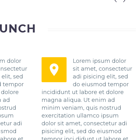


AUNCH
m dolor
Lorem ipsum dolor


onsectetur
sit amet, consectetur
 elit, sed
adi pisicing elit, sed
d tempor
do eiusmod tempor
 dolore
incididunt ut labore et dolore
m ad
magna aliqua. Ut enim ad
ostrud
minim veniam, quis nostrud
ipsum
exercitation ullamco ipsum
tetur adi
dolor sit amet, consectetur adi
eiusmod
pisicing elit, sed do eiusmod
labore et
tempor inci didunt ut labore et