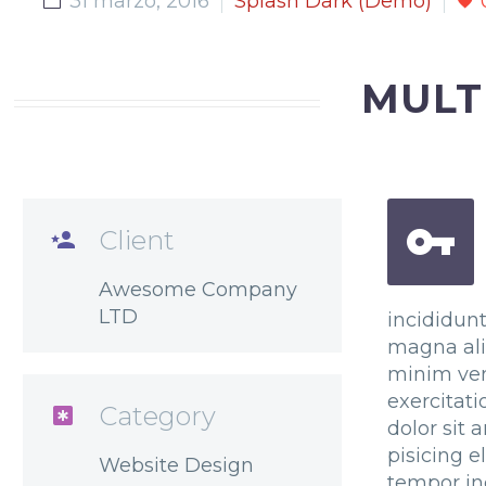
31 marzo, 2016
Splash Dark (Demo)
MULT


Client

Awesome Company
LTD
incididunt
magna ali
minim ven
exercitat
Category

dolor sit 
pisicing e
Website Design
tempor inc