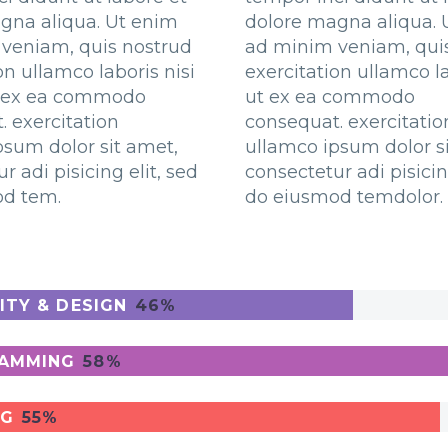
gna aliqua. Ut enim
dolore magna aliqua. 
veniam, quis nostrud
ad minim veniam, qui
on ullamco laboris nisi
exercitation ullamco la
p ex ea commodo
ut ex ea commodo
. exercitation
consequat. exercitatio
psum dolor sit amet,
ullamco ipsum dolor s
r adi pisicing elit, sed
consectetur adi pisicin
od tem.
do eiusmod temdolor.
ITY & DESIGN
46%
AMMING
58%
NG
55%