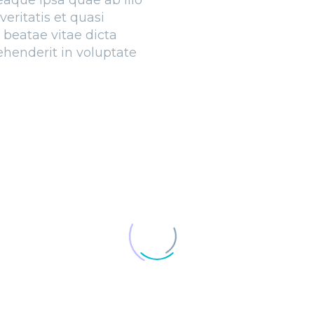
eaque ipsa quae ab illo
veritatis et quasi
 beatae vitae dicta
ehenderit in voluptate