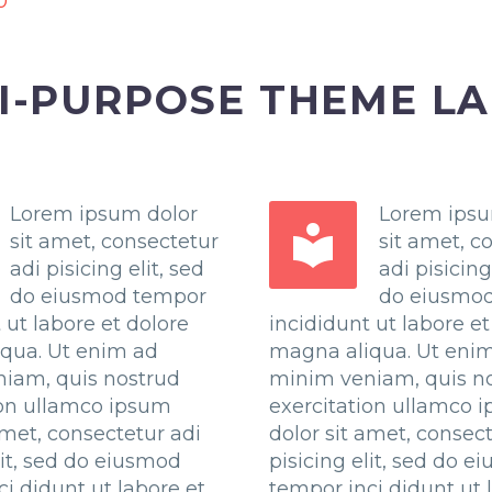
0
I-PURPOSE THEME L
Lorem ipsum dolor
Lorem ipsu


sit amet, consectetur
sit amet, c
adi pisicing elit, sed
adi pisicing
do eiusmod tempor
do eiusmo
 ut labore et dolore
incididunt ut labore et
qua. Ut enim ad
magna aliqua. Ut eni
iam, quis nostrud
minim veniam, quis n
ion ullamco ipsum
exercitation ullamco 
amet, consectetur adi
dolor sit amet, consec
lit, sed do eiusmod
pisicing elit, sed do 
i didunt ut labore et
tempor inci didunt ut 