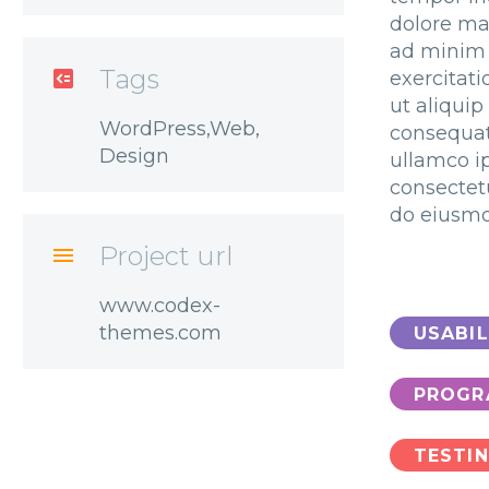
dolore ma
ad minim 
Tags

exercitati
ut aliqui
WordPress,Web,
consequat
Design
ullamco i
consectetu
do eiusm
Project url

www.codex-
themes.com
USABIL
PROGR
TESTI