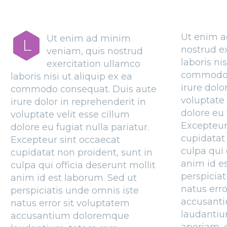
Ut enim a
Ut enim ad minim
L
nostrud e
veniam, quis nostrud
laboris ni
exercitation ullamco
commodo 
laboris nisi ut aliquip ex ea
irure dolo
commodo consequat. Duis aute
voluptate 
irure dolor in reprehenderit in
dolore eu 
voluptate velit esse cillum
Excepteur
dolore eu fugiat nulla pariatur.
cupidatat 
Excepteur sint occaecat
culpa qui 
cupidatat non proident, sunt in
anim id e
culpa qui officia deserunt mollit
perspiciat
anim id est laborum. Sed ut
natus erro
perspiciatis unde omnis iste
accusant
natus error sit voluptatem
laudantiu
accusantium doloremque