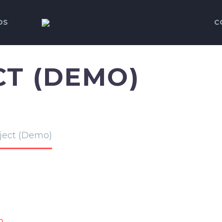
OS
C
T (DEMO)
ject (Demo)