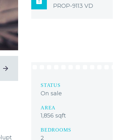

PROP-9113 VD
STATUS
On sale
AREA
1,856 sqft
BEDROOMS
lupt
2