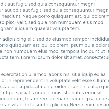
odit aut fugit, sed quia consequuntur magni
ur aut odit aut fugit, sed quia consequuntur magn
i nesciunt. Neque porro quisquam est, qui dolore
 adipisci velit, sed quia non numquam eius modi
magnam aliquam quaerat volupta tem.
 adipisicing elit, sed do eiusmod tempor incididu
orro quisquam est, qui dolorem ipsum quia dolor s
 quia non numquam eius modi tempora incidunt ut l
pta tem. Lorem ipsum dolor sit amet, consectetu
xercitation ullamco laboris nisi ut aliquip ex ea
r in reprehenderit in voluptate velit esse cillum 
occaecat cupidatat non proident, sunt in culpa qui 
 ut perspiciatis unde omnis iste natus error sit
udantium, totam rem aperiam, eaque ipsa quae a
 beatae vitae dicta sunt explicabo. Nemo enim ipsa