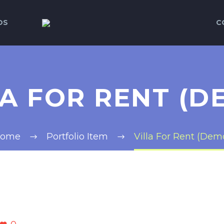
OS
C
LA FOR RENT (D
ome
Portfolio Item
Villa For Rent (Dem