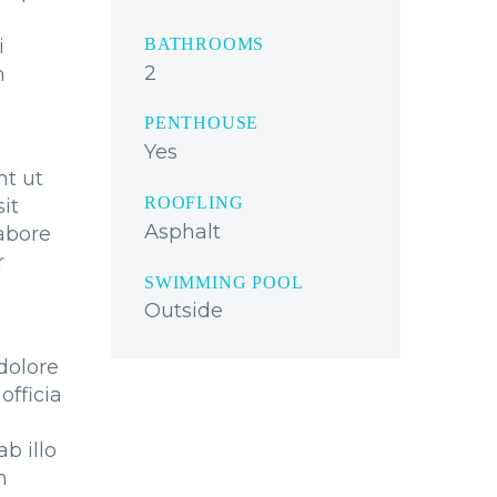
i
BATHROOMS
2
m
PENTHOUSE
Yes
nt ut
ROOFLING
it
Asphalt
abore
r
SWIMMING POOL
Outside
dolore
officia
b illo
m