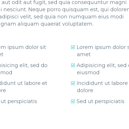
 aut odit aut fugit, sed quia consequuntur magni
ui nesciunt. Neque porro quisquam est, qui dolor
 adipisci velit, sed quia non numquam eius modi
magnam aliquam quaerat voluptatem.
em ipsum dolor sit
Lorem ipsum dolor s
t
amet
isicing elit, sed do
Adipisicing elit, sed
smod
eiusmod
didunt ut labore et
Incididunt ut labore
ore
dolore
ut perspiciatis
Sed ut perspiciatis