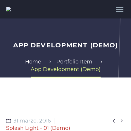
APP DEVELOPMENT (DEMO)
Home
Portfolio Item
App Development (Demo)


31 marzo, 2016
Splash Light - 01 (Demo)