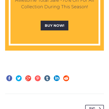
Awesome Total Sale -70% Off For All
Collection During This Season!
BUY NOW!
SIG.