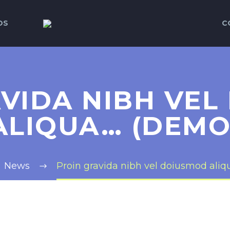
OS
C
VIDA NIBH VE
ALIQUA… (DEMO
News
Proin gravida nibh vel doiusmod ali